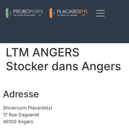
Nos produits
Notre entreprise
Nos inspirations
Contactez-nous
Nos showrooms
LTM ANGERS
Stocker dans Angers
Adresse
Showroom Placardstyl
17 Rue Daguenet
49100 Angers