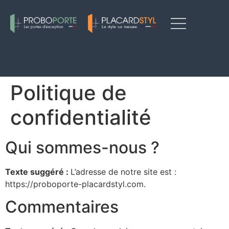
Nos produits
Notre entreprise
Nos inspirations
Contactez-nous
Nos showrooms
Politique de
confidentialité
Qui sommes-nous ?
Texte suggéré :
L’adresse de notre site est :
https://proboporte-placardstyl.com.
Commentaires